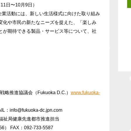
11⽇〜10⽉9⽇）
企業活動には、新しい⽣活様式に向けた取り組み
変化や市⺠の新たなニーズを捉えた、「楽しみ
とが期待できる製品・サービス等について、社
進協議会（Fukuoka D.C.）
www.fukuoka-
fo@fukuoka-dc.jpn.com
健福祉局健康先進都市推進担当
） FAX：092-733-5587