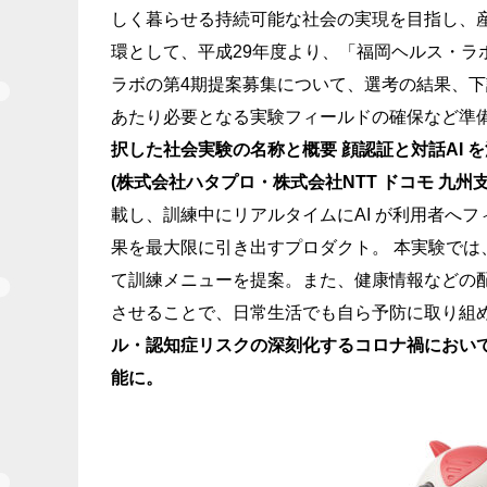
しく暮らせる持続可能な社会の実現を⽬指し、産
環として、平成29年度より、「福岡ヘルス・ラ
ラボの第4期提案募集について、選考の結果、
あたり必要となる実験フィールドの確保など準
択した社会実験の名称と概要
顔認証と対話AI
(株式会社ハタプロ・株式会社NTT ドコモ 九州⽀
載し、訓練中にリアルタイムにAI が利⽤者へ
果を最⼤限に引き出すプロダクト。 本実験では
て訓練メニューを提案。また、健康情報などの
させることで、⽇常⽣活でも⾃ら予防に取り組
ル・認知症リスクの深刻化するコロナ禍におい
能に。