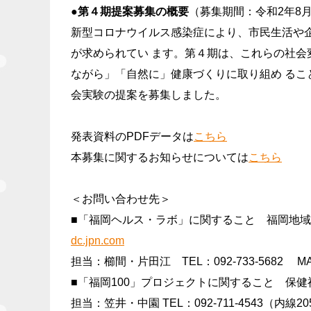
●第４期提案募集の概要
（募集期間：令和2年8⽉
新型コロナウイルス感染症により、市⺠⽣活や
が求められてい ます。第４期は、これらの社会
ながら」「⾃然に」健康づくりに取り組め るこ
会実験の提案を募集しました。
発表資料のPDFデータは
こちら
本募集に関するお知らせについては
こちら
＜お問い合わせ先＞
■「福岡ヘルス・ラボ」に関すること 福岡地域戦略推
dc.jpn.com
担当：櫛間・片田江 TEL：092-733-5682 MAIL：in
■「福岡100」プロジェクトに関すること 保
担当：笠井・中園 TEL：092-711-4543（内線2056