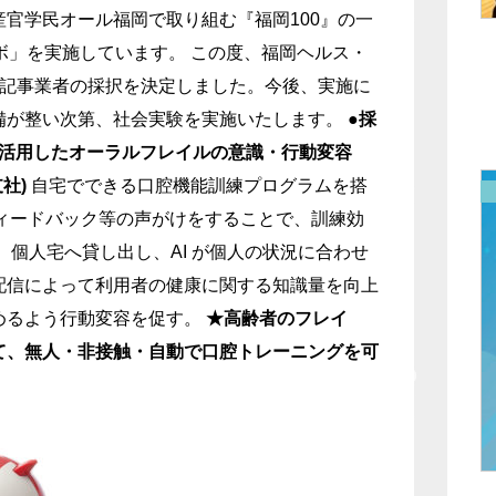
官学⺠オール福岡で取り組む『福岡100』の⼀
ボ」を実施しています。
この度、福岡ヘルス・
下記事業者の採択を決定しました。今後、実施に
備が整い次第、社会実験を実施いたします。
●採
 を活⽤したオーラルフレイルの意識・⾏動変容
社)
⾃宅でできる⼝腔機能訓練プログラムを搭
フィードバック等の声がけをすることで、訓練効
、個⼈宅へ貸し出し、AI が個⼈の状況に合わせ
配信によって利⽤者の健康に関する知識量を向上
めるよう⾏動変容を促す。
★⾼齢者のフレイ
て、無⼈・⾮接触・⾃動で⼝腔トレーニングを可