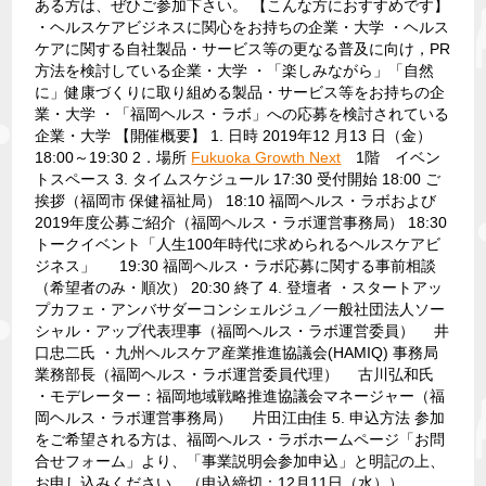
ある方は、ぜひご参加下さい。
【こんな方におすすめです】
・ヘルスケアビジネスに関心をお持ちの企業・大学
・ヘルス
ケアに関する自社製品・サービス等の更なる普及に向け，PR
方法を検討している企業・大学
・「楽しみながら」「自然
に」健康づくりに取り組める製品・サービス等をお持ちの企
業・大学
・「福岡ヘルス・ラボ」への応募を検討されている
企業・大学
【開催概要】
1. 日時
2019年12 月13 日（金）
18:00～19:30
2．場所
Fukuoka Growth Next
1階 イベン
トスペース
3. タイムスケジュール
17:30 受付開始
18:00 ご
挨拶（福岡市 保健福祉局）
18:10 福岡ヘルス・ラボおよび
2019年度公募ご紹介（福岡ヘルス・ラボ運営事務局）
18:30
トークイベント「人生100年時代に求められるヘルスケアビ
ジネス」
19:30 福岡ヘルス・ラボ応募に関する事前相談
（希望者のみ・順次）
20:30 終了
4. 登壇者
・スタートアッ
プカフェ・アンバサダーコンシェルジュ／一般社団法人ソー
シャル・アップ代表理事（福岡ヘルス・ラボ運営委員）
井
口忠二氏
・九州ヘルスケア産業推進協議会(HAMIQ) 事務局
業務部長（福岡ヘルス・ラボ運営委員代理）
古川弘和氏
・モデレーター：福岡地域戦略推進協議会マネージャー（福
岡ヘルス・ラボ運営事務局）
片田江由佳
5. 申込方法
参加
をご希望される方は、福岡ヘルス・ラボホームページ「お問
合せフォーム」より、「事業説明会参加申込」と明記の上、
お申し込みください。（申込締切：12月11日（水））